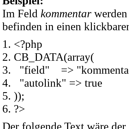
Beispiel:
Im Feld
kommentar
werden 
befinden in einen klickbar
<?php
CB_DATA
(
array
(
"field"
=>
"kommenta
"autolink"
=>
true
)
)
;
?>
Der folgende Text wäre der 