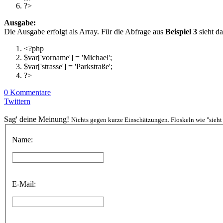
?>
Ausgabe:
Die Ausgabe erfolgt als Array. Für die Abfrage aus
Beispiel 3
sieht da
<?php
$var
[
'vorname'
]
=
'Michael'
;
$var
[
'strasse'
]
=
'Parkstraße'
;
?>
0 Kommentare
Twittern
Sag' deine Meinung!
Nichts gegen kurze Einschätzungen. Floskeln wie "sieht 
Name:
E-Mail: