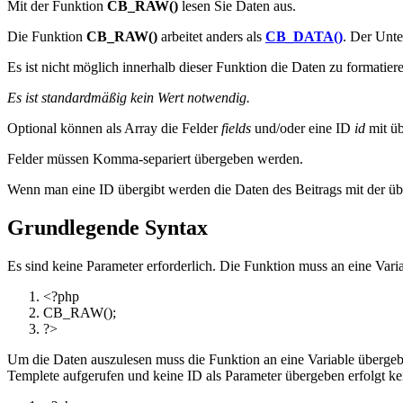
Mit der Funktion
CB_RAW()
lesen Sie Daten aus.
Die Funktion
CB_RAW()
arbeitet anders als
CB_DATA()
. Der Unte
Es ist nicht möglich innerhalb dieser Funktion die Daten zu formatie
Es ist standardmäßig kein Wert notwendig.
Optional können als Array die Felder
fields
und/oder eine ID
id
mit ü
Felder müssen Komma-separiert übergeben werden.
Wenn man eine ID übergibt werden die Daten des Beitrags mit der ü
Grundlegende Syntax
Es sind keine Parameter erforderlich. Die Funktion muss an eine Varia
<?php
CB_RAW
(
)
;
?>
Um die Daten auszulesen muss die Funktion an eine Variable überge
Templete aufgerufen und keine ID als Parameter übergeben erfolgt k