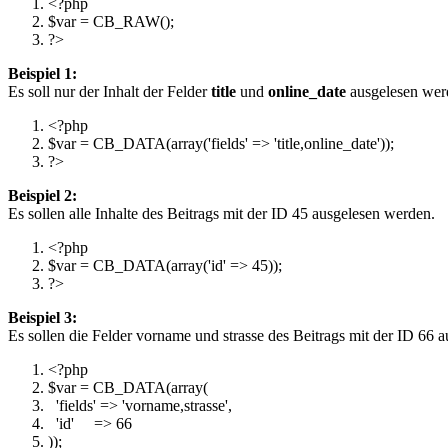
<?php
$var
=
CB_RAW
(
)
;
?>
Beispiel 1:
Es soll nur der Inhalt der Felder
title
und
online_date
ausgelesen werd
<?php
$var
=
CB_DATA
(
array
(
'fields'
=>
'title,online_date'
)
)
;
?>
Beispiel 2:
Es sollen alle Inhalte des Beitrags mit der ID 45 ausgelesen werden.
<?php
$var
=
CB_DATA
(
array
(
'id'
=>
45
)
)
;
?>
Beispiel 3:
Es sollen die Felder vorname und strasse des Beitrags mit der ID 66 
<?php
$var
=
CB_DATA
(
array
(
'fields'
=>
'vorname,strasse'
,
'id'
=>
66
)
)
;