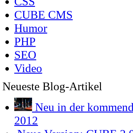
CSS
CUBE CMS
Humor
PHP
SEO
Video
Neueste Blog-Artikel
Neu in der kommend
2012